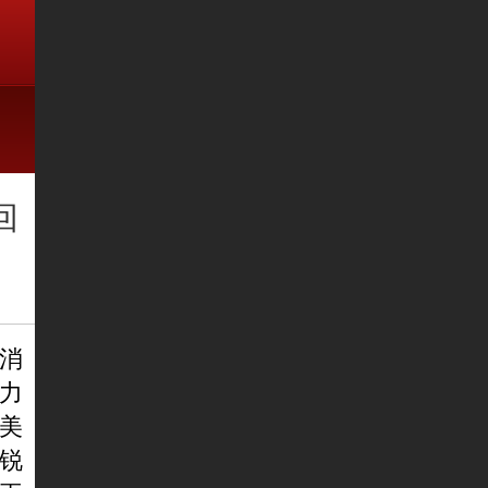
回
消
力
美
锐