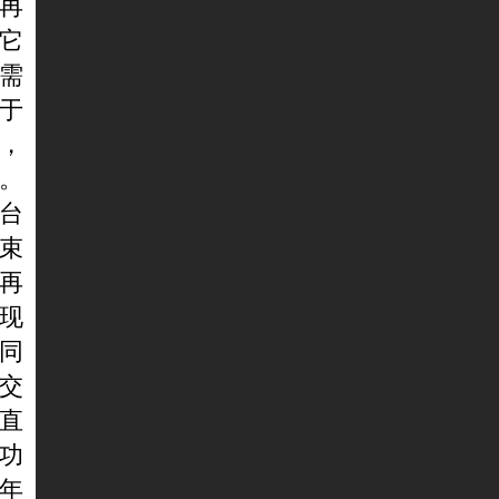
再
它
需
于
，
。
台
束
再
现
同
交
直
功
年