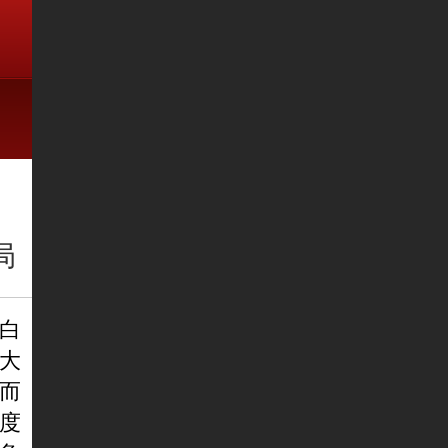
局
白
大
而
度