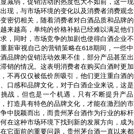
明显减弱，促销活动的热度也大不如前，这一现
的出现，与市场环境的变化以及消费者消费观念
转变密切相关，随着消费者对白酒品质和品牌的
求越来越高，单纯的价格补贴已经难以满足他们
需求，同时，市场竞争的加剧也使得白酒企业不
不重新审视自己的营销策略在
618
期间，一些中
白酒品牌的促销活动效果不佳，部分产品甚至出
了滞销的情况。这表明消费者在购买白酒时更加
性，不再仅仅被低价所吸引，他们更注重白酒的
质、口感和品牌文化，对于白酒企业来说，这是
个挑战，但也是一个机遇，只有不断提升产品
量，打造具有特色的品牌文化，才能在激烈的市
竞争中脱颖而出，而贵州茅台酒作为行业的标杆
如何在这种市场环境下找到新的发展方向，成为
摆在它面前的重要问题，贵州茅台酒一直以来都