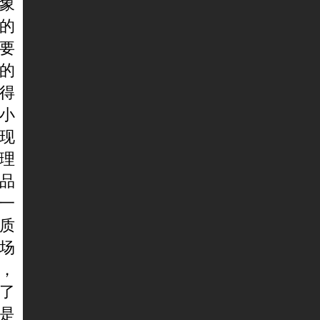
象
的
要
的
得
小
现
理
品
一
质
场
，
了
是